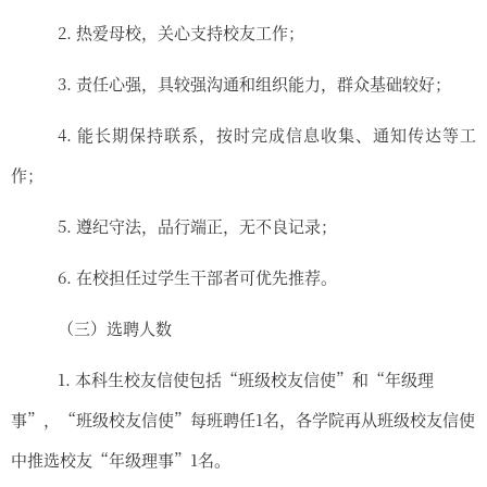
2.
热爱母校，关心支持校友工作；
3.
责任心强，具较强沟通和组织能力
，
群众基础较好；
4.
能长期保持联系，按时完成信息收集、通知传达等工
作；
5.
遵纪守法，品行端正，无不良记录
；
6.
在校担任过学生干部者可优先推荐。
（三）
选聘
人数
1.
本科生校友信使包括
“
班级校友信使
”
和
“
年级理
事
”
，
“
班级校友信使
”
每班聘任
1
名，各学院再从班级校友信使
中推选校友
“
年级理事
”1
名。