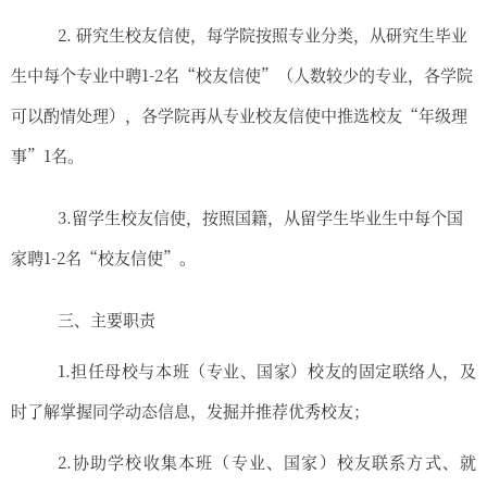
2.
研究生校友信使，每学院按照专业分类
，
从研究生毕业
生中
每个专业中
聘
1
-
2
名
“
校友信使
”
（
人数较少的专业，各学院
可以酌情处理
），
各学院再从
专业
校友信使中推选校友
“
年级理
事
”1
名。
3.
留学生校友信使
，
按照
国籍，
从
留学
生毕业生中
每个国
家
聘
1
-
2
名
“
校友信使
”
。
三、
主要职责
1.
担任母校与本班
（
专业、国家
）
校友的固定联络人
，
及
时了解掌握同学动态信息，发掘并推荐优秀校友
；
2.
协助学校收集
本班
（
专业、国家
）
校友联系方式、就