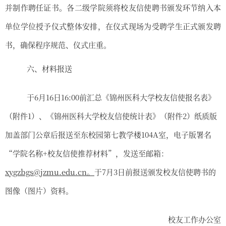
并制作聘任证书。各二级学院须将校友信使聘书颁发环节纳入本
单位学位授予仪式整体安排，在仪式现场为受聘学生正式颁发聘
书，确保程序规范、仪式庄重。
六、材料报送
于
6
月
16
日
16:00
前汇总《
锦州医科大学
校友信使报名表》
（附件
1
）、《
锦州医科大学
校友信使统计表》（附件
2
）纸质版
加盖
部门
公章后
报送
至东校园第七教学楼
104A
室，电子版署名
“
学院名称
+
校友信使
推荐材料
”
，发送至邮箱：
xy
gzbgs
@
jzmu
.edu.cn
。
于
7
月
3
日前报送
颁发校友信使聘书
的
图像（图片）资料。
校友工作办公室