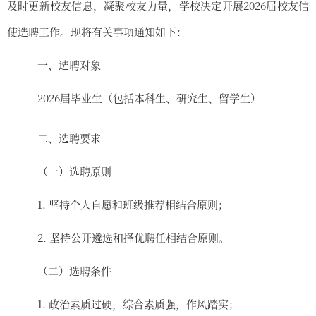
及时更新校友信息，凝聚校友力量，学校决定开展
2026
届校友信
使选聘工作。现将有关事项通知如下：
一、
选聘
对象
2026
届毕业生（包括本科生、研究生、留学生）
二
、
选聘
要求
（一）
选聘
原则
1.
坚持个人自愿和班级推荐相结合原则；
2.
坚持公开遴选和择优聘任相结合原则。
（二）
选聘
条件
1.
政治
素质过硬
，综合素质强，作风踏实；