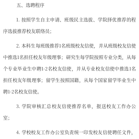
五、选聘程序
1.
按照学生自主申请、班级民主选拔、学院择优推荐的程
序选拔推荐校友联络员；
2.
本科生
每班级推荐
1
名班级校友信使，并从班级校友信使
中推选
1
名担任校友年级理事
；
研究生每学院按照专业分类
，
从
每
个专业
毕业生
中
聘
1
-
2
名校友信使，并从
专业
校友信使中推选
1
名
担任校友年级理事
；
留学生
按照
国籍，
从
每个国家留学
毕业生
中
聘
1
-
2
名校友信使
。
3.
学院
审核汇总
校友信使
推荐名单，
报送校友
工作
办公
室；
4.
学校校友工作办公室负责统一印发校友信使聘任文件，