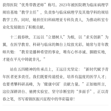
获得医院“优秀带教老师”称号。2023年被医院聘为临床病理学
规培基地“教学主任”，负责参与临床病理学及其他学科的规培
教学工作。同时，她担任妇科病理亚专科负责人，为推动科室专
业化发展做出了积极贡献。
十二载春秋，王远以“立德树人”为根，以“求实创新”为
翼，在医学教育、科研与临床的舞台上绽放光彩。她常与青年教
师共勉：“教育是播种希望的事业，唯有心怀赤诚、脚踏实地，
才能在平凡中铸就非凡。”
站在五四精神的传承点上，王远目光坚定：“新时代赋予青
年医者更多责任。我们既要传道授业，培养有温度的医学人才；
也要勇攀科研高峰，为‘健康中国’贡献力量。”正如她所言，
这位深耕讲台、驰骋实验室、坚守诊断室的“多面手”，正以青
春之笔，书写着锦医振兴征程中的华彩篇章！