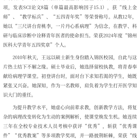
项，发表SCI论文8篇（单篇最高影响因子15.1），获“线上金
师”、“教学标兵”、“五四青年奖”等荣誉称号。从教12年，
她以“三尺讲台育桃李，一片丹心系病理”为信念，在教学、科
研与临床诊断中诠释青年医者的使命担当。荣获2024年度“锦州
医科大学青年五四奖章”个人。
2010年秋天，王远以硕士新生身份踏入锦医校园，自此与这
片热土结下不解之缘。硕士毕业后，她选择留校执教，将青春奉
献给病理学课堂。初登讲台时，面对台下求知若渴的学生，她既
紧张又兴奋。她深知，作为一名教师，肩负着为学生打开医学知
识大门的重任。
为提升教学水平，她虚心向前辈求教，创新教学方法，将复
杂的病理改变转化为生动的案例解析，使课堂焕发生机。她连续
三年在全校专业技术人员考核中获评“优秀”，斩获“优秀课
件”“优秀教案”等多项教学奖项，并一路披荆斩棘，荣获“线