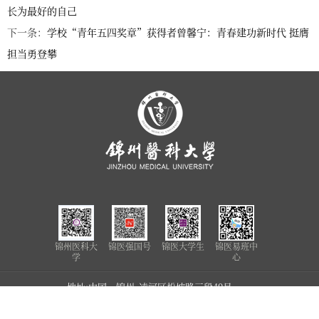
长为最好的自己
下一条：
学校“青年五四奖章”获得者曾馨宁：青春建功新时代 挺膺
担当勇登攀
锦州医科大
锦医强国号
锦医大学生
锦医易班中
学
心
地址:中国•锦州 凌河区松坡路三段40号
Address: No.40，Section 3,Songpo
Road,Linghe District Jinzhou City,