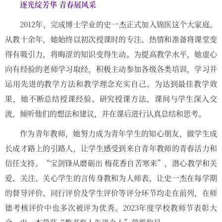
逐光绽芳华 青春展风采
2012年，完成博士学业的史一杰正式加入锦医这个大家庭。
从教十余年，她始终以初次授课时的专注、热情和准备将课堂变
得有吸引力，将晦涩的知识变得生动。为提高教学水平，她虚心
向有经验的老师学习取经，积极主动参加各级各类培训，学习并
运用先进的教学方法和教学理念充实自己。为达到最佳教学效
果，她不断总结授课经验、研究授课方法，课间与学生深入交
流，倾听他们的想法和建议，并在课后进行认真总结和思考。
作为青年教师，她努力成为青年学生的知心朋友，做学生成
长成才路上的引路人，让学生感受到来自青年教师的青春活力和
信任支持。“宝剑锋从磨砺出 梅花香自苦寒来”，潜心教学和关
爱、关注、关心学生的言传身教和为人师表，让史一杰在每学期
的督导评价、同行评价及学生评价等评分环节均走在前列，在师
德考核评价中也多次被评为优秀。2023年度学校教师节表彰大