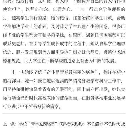
重要。她践行着“立师德、树人师”不断提升自己的育人情怀和
使命担当，以坚定信念、仁爱之心、一言一行点亮学生理想的
灯、照亮学生前行的路。她的微信、邮箱始终向学生开放，帮助
学生解决学业上的难题，及时疏导学生心理产生的困惑，很多已
经毕业的学生都会叮嘱学弟学妹，在锦医，遇到任何困难都可以
联系史老师。在引导学生成长成才的过程中，她从青年学生理想
信念、职业发展规划等方面引导他们树立诚信品质，遵循学术道
德和规范，助力学生在不断攀登的道路上有更为广阔的发展。
史一杰始终坚信“奋斗是青春最亮丽的底色”，徜徉在药学
的海洋里，她一如既往地以饱满的热情投身教学与科研工作中，
用坚持和拼搏演绎着青春的无限可能。四十而立再出发，她以实
际行动诠释新时代高校教师的使命担当，在服务学校事业发展与
行业进步中不断书写新的篇章。
上一条：
学校“青年五四奖章”获得者宋彤彤：不负韶华 不负时代 成