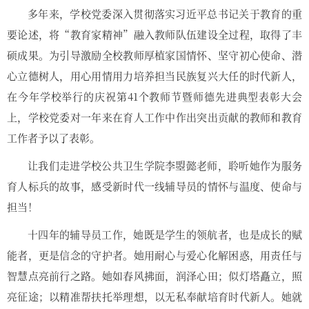
多年来，学校党委深入贯彻落实习近平总书记关于教育的重
要论述，将“教育家精神”融入教师队伍建设全过程，取得了丰
硕成果。为引导激励全校教师厚植家国情怀、坚守初心使命、潜
心立德树人，用心用情用力培养担当民族复兴大任的时代新人，
在今年学校举行的庆祝第41个教师节暨师德先进典型表彰大会
上，学校党委对一年来在育人工作中作出突出贡献的教师和教育
工作者予以了表彰。
让我们走进学校公共卫生学院李曌懿老师，聆听她作为服务
育人标兵的故事，感受新时代一线辅导员的情怀与温度、使命与
担当！
十四年的辅导员工作，她既是学生的领航者，也是成长的赋
能者，更是信念的守护者。她用耐心与爱心化解困惑，用责任与
智慧点亮前行之路。她如春风拂面，润泽心田；似灯塔矗立，照
亮征途；以精准帮扶托举理想，以无私奉献培育时代新人。她就