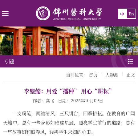
中
En
专题
当前位置：
首页
人物潮
正文
李瞾懿：用爱“播种” 用心“耕耘”
作者：高飞 日期：2025年10月09日
一支粉笔，两袖清风；三尺讲台，四季耕耘。在教育的广阔
天地中，总有一些身影如璀璨星辰，照亮学生前行的道路；总有
一些故事如和煦春风，轻拂学生求知的心田。