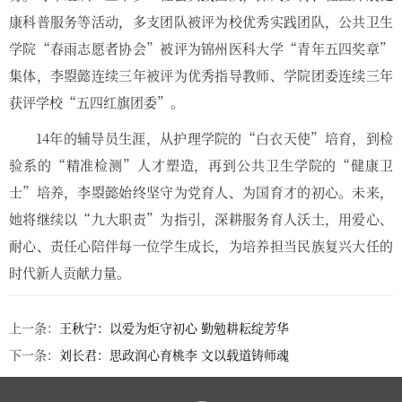
康科普服务等活动，多支团队被评为校优秀实践团队，公共卫生
学院“春雨志愿者协会”被评为锦州医科大学“青年五四奖章”
集体，李曌懿连续三年被评为优秀指导教师、学院团委连续三年
获评学校“五四红旗团委”。
14年的辅导员生涯，从护理学院的“白衣天使”培育，到检
验系的“精准检测”人才塑造，再到公共卫生学院的“健康卫
士”培养，李曌懿始终坚守为党育人、为国育才的初心。未来，
她将继续以“九大职责”为指引，深耕服务育人沃土，用爱心、
耐心、责任心陪伴每一位学生成长，为培养担当民族复兴大任的
时代新人贡献力量。
上一条：
王秋宁：以爱为炬守初心 勤勉耕耘绽芳华
下一条：
刘长君：思政润心育桃李 文以载道铸师魂