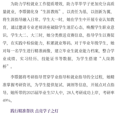
为助力学校就业工作提质增效，助力莘莘学子更加充分高质
量就业，李曌懿化身“生涯教练”，以责任为基，以创新为翼，
将生涯指导融入日常。学生大一时，她在学生中开展专业认知教
育，通过邀请专业老师讲座破除学生迷茫心态，唤醒学生职业意
识。学生大二、大三时，她分类推送竞赛信息，指导学生以赛促
学，在实践中检验能力，积累就业筹码。对于毕业年级学生，她
对每一名学生进行精准画像，建立毕业生就业能力档案，整合学
业成绩、实习经历、技能证书等数据，为学生搭建“人岗鹊
桥”。
李曌懿将考研指导贯穿学业指导和就业指导的全过程，她精
准掌握考研资讯，为学生提供复试、调剂等信息，开展点对点指
导。她所带的2025届毕业生57人中，28人考研成功上岸，考研率
49%。
践行精准帮扶 点亮学子之灯