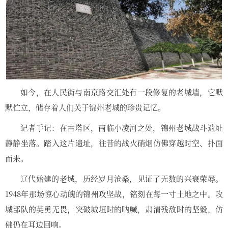
如今，在人民街与南京路交汇处有一段修复的老城墙，它默
默伫立，储存着人们关于锦州老城的珍贵记忆。
记者手记：在古塔区，南临小凌河之处，锦州老城战斗遗址
静静坐落。踏入这片遗址，往昔的战火硝烟仿佛穿越时空、扑面
而来。
辽代始建的老城，历经岁月沧桑，见证了无数的兴衰荣辱。
1948年那场惊心动魄的锦州攻坚战，铭刻在每一寸土地之中。攻
城部队的英勇无畏，突破城垣时的呐喊，肃清残敌时的坚毅，仿
佛仍在耳边回响。